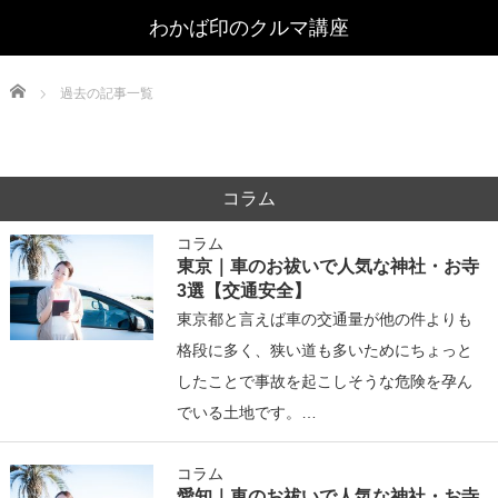
Home
過去の記事一覧
コラム
コラム
東京｜車のお祓いで人気な神社・お寺
3選【交通安全】
東京都と言えば車の交通量が他の件よりも
格段に多く、狭い道も多いためにちょっと
したことで事故を起こしそうな危険を孕ん
でいる土地です。…
コラム
愛知｜車のお祓いで人気な神社・お寺