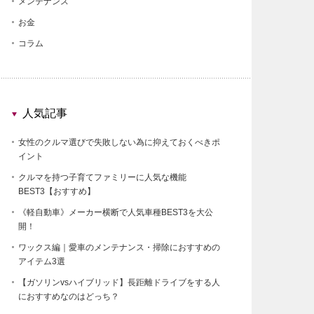
メンテナンス
お金
コラム
人気記事
女性のクルマ選びで失敗しない為に抑えておくべきポ
イント
クルマを持つ子育てファミリーに人気な機能
BEST3【おすすめ】
《軽自動車》メーカー横断で人気車種BEST3を大公
開！
ワックス編｜愛車のメンテナンス・掃除におすすめの
アイテム3選
【ガソリンvsハイブリッド】長距離ドライブをする人
におすすめなのはどっち？