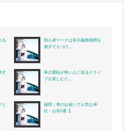
れる
初心者マークは表示義務期間を
過ぎてもつけ…
車す
車の運転が怖い人に送るドライ
ブを楽しむた…
グと
福岡｜車のお祓いで人気な神
社・お寺3選【…