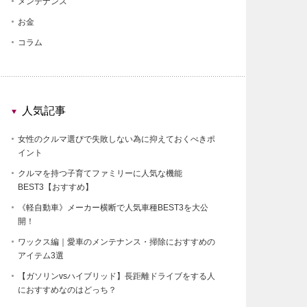
メンテナンス
お金
コラム
人気記事
女性のクルマ選びで失敗しない為に抑えておくべきポ
イント
クルマを持つ子育てファミリーに人気な機能
BEST3【おすすめ】
《軽自動車》メーカー横断で人気車種BEST3を大公
開！
ワックス編｜愛車のメンテナンス・掃除におすすめの
アイテム3選
【ガソリンvsハイブリッド】長距離ドライブをする人
におすすめなのはどっち？