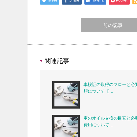
Tweet
Share
Hatena
Pocket
前の記事
関連記事
車検証の取得のフローと必
類について【…
車のオイル交換の目安と必
費用について…