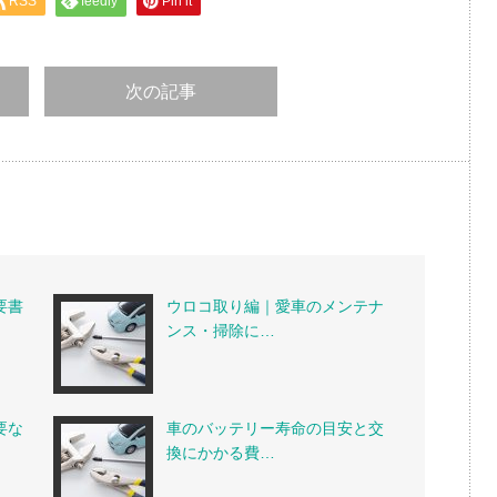
RSS
feedly
Pin it
次の記事
要書
ウロコ取り編｜愛車のメンテナ
ンス・掃除に…
要な
車のバッテリー寿命の目安と交
換にかかる費…